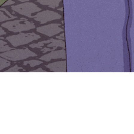
Deux jours pour se
mettre au diapason de la
réforme
Rendez-vous les 5 et 6 mai 2026, au
Palais Brongniart, à Paris,
pour