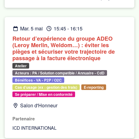
mar. 5 mai
15:45
-
16:15
Retour d’expérience du groupe ADEO
(Leroy Merlin, Weldom…) : éviter les
pièges et sécuriser votre trajectoire de
passage à la facture électronique
Atelier
Acteurs : PA / Solution compatible / Annuaire - CdD
Bénéfices - VA - P2P / O2C
Cas d’usage (ex : gestion des frais)
E-reporting
Se préparer / Mise en conformité
Salon d'Honneur
Partenaire
ICD INTERNATIONAL