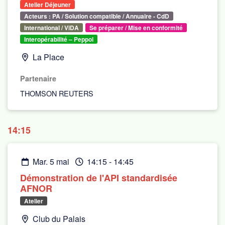
Atelier Déjeuner
Acteurs : PA / Solution compatible / Annuaire - CdD
International / ViDA
Se préparer / Mise en conformité
Interopérabilité – Peppol
La Place
Partenaire
THOMSON REUTERS
14:15
mar. 5 mai
14:15
-
14:45
Démonstration de l'API standardisée
AFNOR
Atelier
Club du Palais