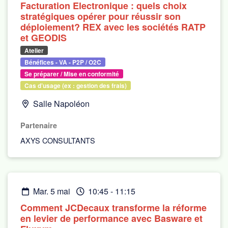
Facturation Electronique : quels choix
stratégiques opérer pour réussir son
déploiement? REX avec les sociétés RATP
et GEODIS
Atelier
Bénéfices - VA - P2P / O2C
Se préparer / Mise en conformité
Cas d’usage (ex : gestion des frais)
Salle Napoléon
Partenaire
AXYS CONSULTANTS
mar. 5 mai
10:45
-
11:15
Comment JCDecaux transforme la réforme
en levier de performance avec Basware et