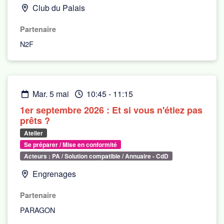
Club du Palais
Partenaire
N2F
mar. 5 mai
10:45
-
11:15
1er septembre 2026 : Et si vous n'étiez pas
prêts ?
Atelier
Se préparer / Mise en conformité
Acteurs : PA / Solution compatible / Annuaire - CdD
Engrenages
Partenaire
PARAGON