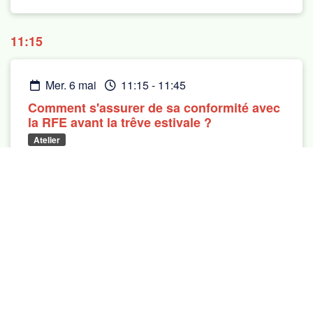
11:15
mer. 6 mai
11:15
-
11:45
Comment s'assurer de sa conformité avec
la RFE avant la trêve estivale ?
Atelier
E-reporting
Se préparer / Mise en conformité
International / ViDA
Club du Palais
Partenaire
CLEARTAX