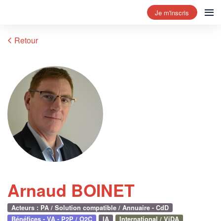
Je m'inscris
Retour
Arnaud BOINET
Acteurs : PA / Solution compatible / Annuaire - CdD
Bénéfices - VA - P2P / O2C
IA
International / ViDA